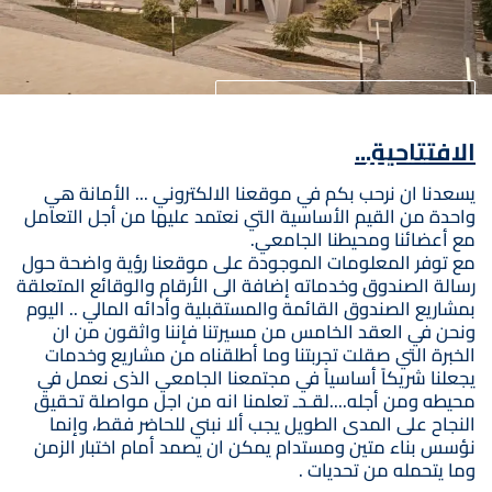
الصفحة الرئيسية للجامعة
الافتتاحية...
مستقبلك يبدأ من هنا
يسعدنا ان نرحب بكم في موقعنا الالكتروني ... الأمانة هي
واحدة من القيم الأساسية التي نعتمد عليها من أجل التعامل
مع أعضائنا ومحيطنا الجامعي.
مع توفر المعلومات الموجودة على موقعنا رؤية واضحة حول
رسالة الصندوق وخدماته إضافة الى الأرقام والوقائع المتعلقة
بمشاريع الصندوق القائمة والمستقبلية وأدائه المالي .. اليوم
ونحن في العقد الخامس من مسيرتنا فإننا واثقون من ان
الخبرة التي صقلت تجربتنا وما أطلقناه من مشاريع وخدمات
يجعلنا شريكاً أساسياً في مجتمعنا الجامعي الذى نعمل في
محيطه ومن أجله....لقـدـ تعلمنا انه من اجل مواصلة تحقيق
النجاح على المدى الطويل يجب ألا نبني للحاضر فقط، وإنما
نؤسس بناء متين ومستدام يمكن ان يصمد أمام اختبار الزمن
وما يتحمله من تحديات .